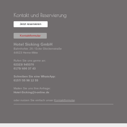
Kontakt und Reservierung
Jetzt reservieren
Kontaktformular
Hotel Sicking GmbH
Bahnhofstr. 26 / Ecke Glockenstraße
44623 Herne-Mitte
Rufen Sie uns gerne an:
02323/ 945370
0175/ 600 37 43
Schreiben Sie eine WhatsApp:
0157/ 55 98 12 55
Mailen Sie uns Ihre Anfrage:
Hotel-Sicking@t-online.de
oder nutzen Sie einfach unser
Kontaktformular
.